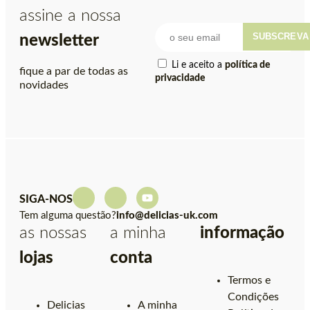
assine a nossa
SUBSCREVA
newsletter
Li e aceito a
política de
fique a par de todas as
privacidade
novidades
SIGA-NOS
Tem alguma questão?
info@delicias-uk.com
as nossas
a minha
informação
lojas
conta
Termos e
Condições
Delicias
A minha