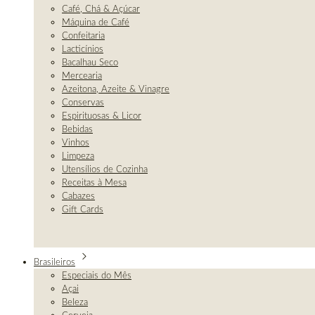
Café, Chá & Açúcar
Máquina de Café
Confeitaria
Lacticínios
Bacalhau Seco
Mercearia
Azeitona, Azeite & Vinagre
Conservas
Espirituosas & Licor
Bebidas
Vinhos
Limpeza
Utensílios de Cozinha
Receitas à Mesa
Cabazes
Gift Cards
Brasileiros
Especiais do Mês
Açai
Beleza