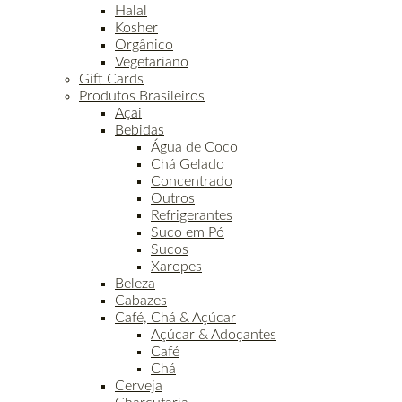
Halal
Kosher
Orgânico
Vegetariano
Gift Cards
Produtos Brasileiros
Açai
Bebidas
Água de Coco
Chá Gelado
Concentrado
Outros
Refrigerantes
Suco em Pó
Sucos
Xaropes
Beleza
Cabazes
Café, Chá & Açúcar
Açúcar & Adoçantes
Café
Chá
Cerveja