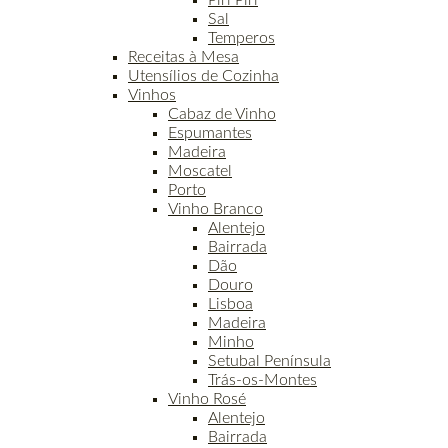
Piri Piri
Sal
Temperos
Receitas à Mesa
Utensílios de Cozinha
Vinhos
Cabaz de Vinho
Espumantes
Madeira
Moscatel
Porto
Vinho Branco
Alentejo
Bairrada
Dão
Douro
Lisboa
Madeira
Minho
Setubal Península
Trás-os-Montes
Vinho Rosé
Alentejo
Bairrada