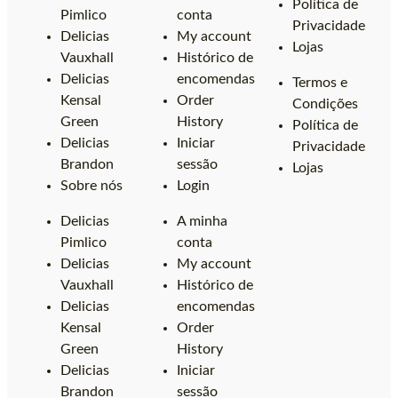
Política de
Pimlico
conta
Privacidade
Delicias
My account
Lojas
Vauxhall
Histórico de
Delicias
encomendas
Termos e
Kensal
Order
Condições
Green
History
Política de
Delicias
Iniciar
Privacidade
Brandon
sessão
Lojas
Sobre nós
Login
Delicias
A minha
Pimlico
conta
Delicias
My account
Vauxhall
Histórico de
Delicias
encomendas
Kensal
Order
Green
History
Delicias
Iniciar
Brandon
sessão