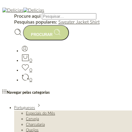
Procure aqui
Pesquisas populares:
Sweater
Jacket
Shirt
PROCURAR
0
0
0
Navegar pelas categorias
Portugueses
Especiais do Mês
Cerveja
Charcutaria
Queijos