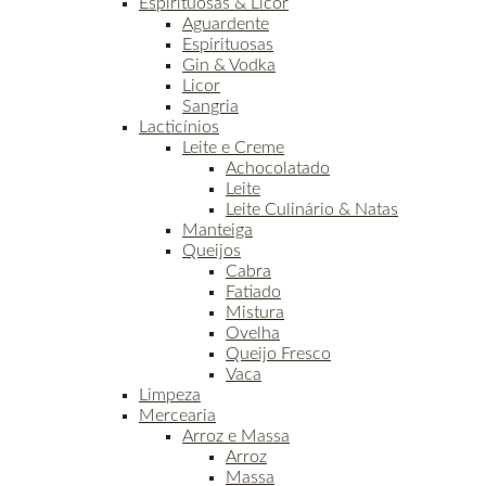
Espirituosas & Licor
Aguardente
Espirituosas
Gin & Vodka
Licor
Sangria
Lacticínios
Leite e Creme
Achocolatado
Leite
Leite Culinário & Natas
Manteiga
Queijos
Cabra
Fatiado
Mistura
Ovelha
Queijo Fresco
Vaca
Limpeza
Mercearia
Arroz e Massa
Arroz
Massa