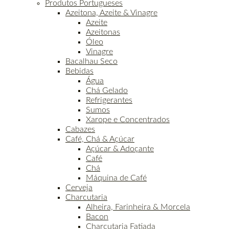
Produtos Portugueses
Azeitona, Azeite & Vinagre
Azeite
Azeitonas
Óleo
Vinagre
Bacalhau Seco
Bebidas
Água
Chá Gelado
Refrigerantes
Sumos
Xarope e Concentrados
Cabazes
Café, Chá & Açúcar
Açúcar & Adoçante
Café
Chá
Máquina de Café
Cerveja
Charcutaria
Alheira, Farinheira & Morcela
Bacon
Charcutaria Fatiada