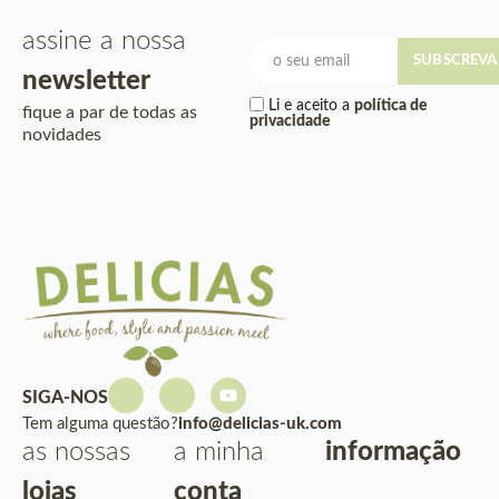
assine a nossa
SUBSCREVA
newsletter
Li e aceito a
política de
fique a par de todas as
privacidade
novidades
SIGA-NOS
Tem alguma questão?
info@delicias-uk.com
as nossas
a minha
informação
lojas
conta