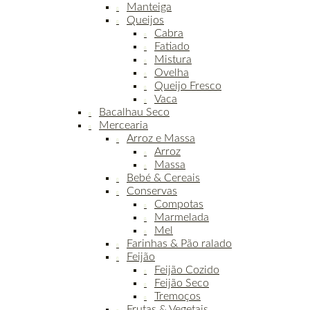
Manteiga
Queijos
Cabra
Fatiado
Mistura
Ovelha
Queijo Fresco
Vaca
Bacalhau Seco
Mercearia
Arroz e Massa
Arroz
Massa
Bebé & Cereais
Conservas
Compotas
Marmelada
Mel
Farinhas & Pão ralado
Feijão
Feijão Cozido
Feijão Seco
Tremoços
Frutas & Vegetais