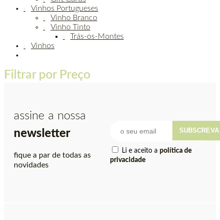
Vinhos Portugueses
Vinho Branco
Vinho Tinto
Trás-os-Montes
Vinhos
Filtrar por Preço
assine a nossa
SUBSCREVA
newsletter
Li e aceito a
política de
fique a par de todas as
privacidade
novidades