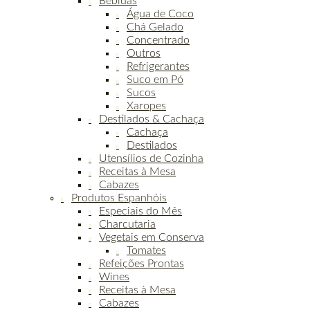
Bebidas
Água de Coco
Chá Gelado
Concentrado
Outros
Refrigerantes
Suco em Pó
Sucos
Xaropes
Destilados & Cachaça
Cachaça
Destilados
Utensílios de Cozinha
Receitas à Mesa
Cabazes
Produtos Espanhóis
Especiais do Mês
Charcutaria
Vegetais em Conserva
Tomates
Refeições Prontas
Wines
Receitas à Mesa
Cabazes