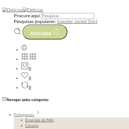
Procure aqui
Pesquisas populares:
Sweater
Jacket
Shirt
PROCURAR
0
0
0
Navegar pelas categorias
Portugueses
Especiais do Mês
Cerveja