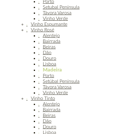
Porto
Setubal Península
Távora Varosa
Vinho Verde
Vinho Espumante
Vinho Rosé
Alentejo
Bairrada
Beiras
Dão
Douro
Lisboa
Madeira
Porto
Setúbal Península
Távora Varosa
Vinho Verde
Vinho Tinto
Alentejo
Bairrada
Beiras
Dão
Douro
Lisboa