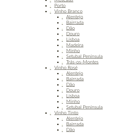
Moscatel
Porto
Vinho Branco
Alentejo
Bairrada
Dão
Douro
Lisboa
Madeira
Minho
Setubal Península
Trás-os-Montes
Vinho Rosé
Alentejo
Bairrada
Dão
Douro
Lisboa
Minho
Setubal Península
Vinho Tinto
Alentejo
Bairrada
Dão