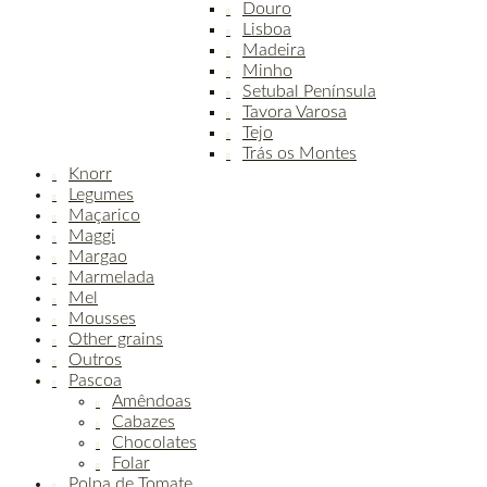
Douro
Lisboa
Madeira
Minho
Setubal Península
Tavora Varosa
Tejo
Trás os Montes
Knorr
Legumes
Maçarico
Maggi
Margao
Marmelada
Mel
Mousses
Other grains
Outros
Pascoa
Amêndoas
Cabazes
Chocolates
Folar
Polpa de Tomate