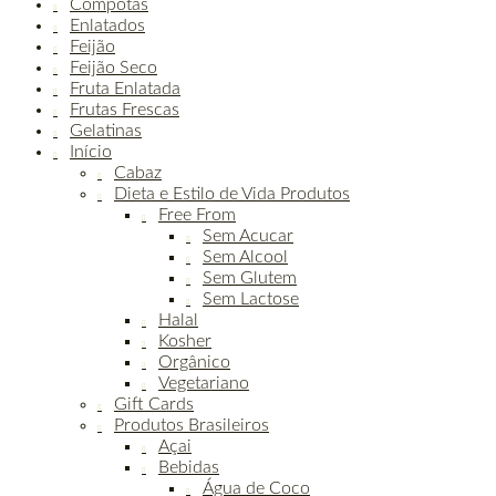
Compotas
Enlatados
Feijão
Feijão Seco
Fruta Enlatada
Frutas Frescas
Gelatinas
Início
Cabaz
Dieta e Estilo de Vida Produtos
Free From
Sem Acucar
Sem Alcool
Sem Glutem
Sem Lactose
Halal
Kosher
Orgânico
Vegetariano
Gift Cards
Produtos Brasileiros
Açai
Bebidas
Água de Coco