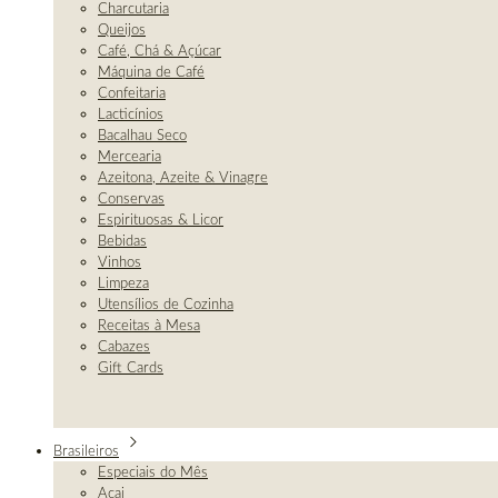
Charcutaria
Queijos
Café, Chá & Açúcar
Máquina de Café
Confeitaria
Lacticínios
Bacalhau Seco
Mercearia
Azeitona, Azeite & Vinagre
Conservas
Espirituosas & Licor
Bebidas
Vinhos
Limpeza
Utensílios de Cozinha
Receitas à Mesa
Cabazes
Gift Cards
Brasileiros
Especiais do Mês
Açai