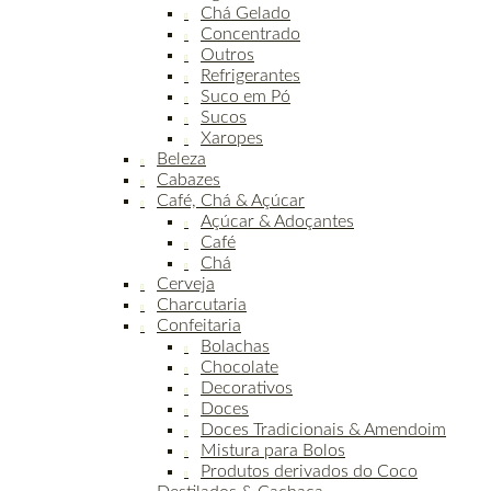
Chá Gelado
Concentrado
Outros
Refrigerantes
Suco em Pó
Sucos
Xaropes
Beleza
Cabazes
Café, Chá & Açúcar
Açúcar & Adoçantes
Café
Chá
Cerveja
Charcutaria
Confeitaria
Bolachas
Chocolate
Decorativos
Doces
Doces Tradicionais & Amendoim
Mistura para Bolos
Produtos derivados do Coco