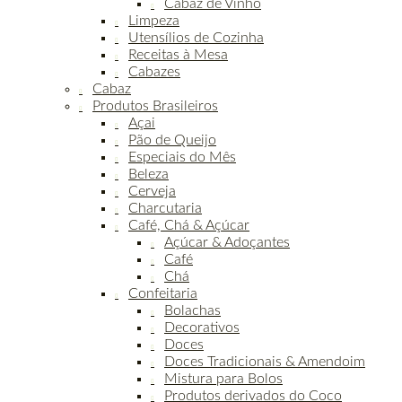
Cabaz de Vinho
Limpeza
Utensílios de Cozinha
Receitas à Mesa
Cabazes
Cabaz
Produtos Brasileiros
Açai
Pão de Queijo
Especiais do Mês
Beleza
Cerveja
Charcutaria
Café, Chá & Açúcar
Açúcar & Adoçantes
Café
Chá
Confeitaria
Bolachas
Decorativos
Doces
Doces Tradicionais & Amendoim
Mistura para Bolos
Produtos derivados do Coco