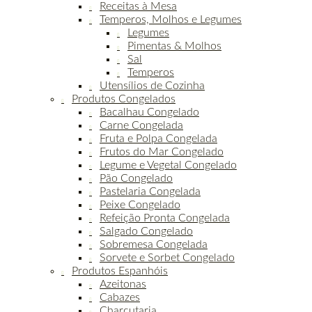
Receitas à Mesa
Temperos, Molhos e Legumes
Legumes
Pimentas & Molhos
Sal
Temperos
Utensílios de Cozinha
Produtos Congelados
Bacalhau Congelado
Carne Congelada
Fruta e Polpa Congelada
Frutos do Mar Congelado
Legume e Vegetal Congelado
Pão Congelado
Pastelaria Congelada
Peixe Congelado
Refeição Pronta Congelada
Salgado Congelado
Sobremesa Congelada
Sorvete e Sorbet Congelado
Produtos Espanhóis
Azeitonas
Cabazes
Charcutaria