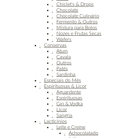
Chiclet's & Drops
Chocolate
Chocolate Culinário
Fermento & Outros
Mistura para Bolos
Nozes e Frutas Secas
Wafers
Conservas
Atum
Cavala
Outros
Patês
Sardinha
Especiais do Mês
Espirituosas & Licor
Aguardente
Espirituosas
Gin & Vodka
Licor
Sangria
Lacticínios
Leite e Creme
Achocolatado