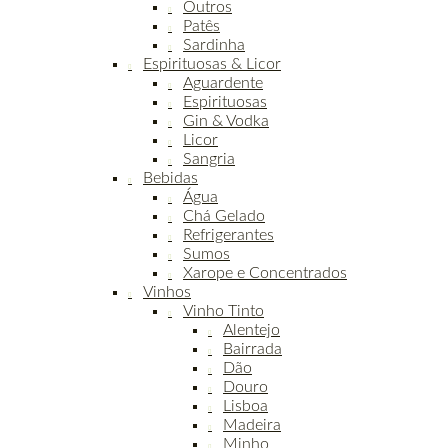
Outros
Patês
Sardinha
Espirituosas & Licor
Aguardente
Espirituosas
Gin & Vodka
Licor
Sangria
Bebidas
Água
Chá Gelado
Refrigerantes
Sumos
Xarope e Concentrados
Vinhos
Vinho Tinto
Alentejo
Bairrada
Dão
Douro
Lisboa
Madeira
Minho