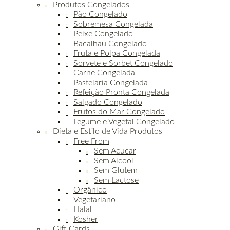
Produtos Congelados
Pão Congelado
Sobremesa Congelada
Peixe Congelado
Bacalhau Congelado
Fruta e Polpa Congelada
Sorvete e Sorbet Congelado
Carne Congelada
Pastelaria Congelada
Refeição Pronta Congelada
Salgado Congelado
Frutos do Mar Congelado
Legume e Vegetal Congelado
Dieta e Estilo de Vida Produtos
Free From
Sem Acucar
Sem Alcool
Sem Glutem
Sem Lactose
Orgânico
Vegetariano
Halal
Kosher
Gift Cards