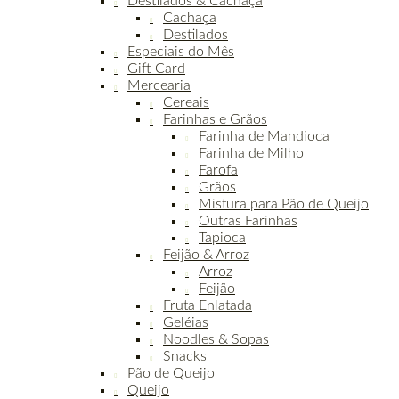
Destilados & Cachaça
Cachaça
Destilados
Especiais do Mês
Gift Card
Mercearia
Cereais
Farinhas e Grãos
Farinha de Mandioca
Farinha de Milho
Farofa
Grãos
Mistura para Pão de Queijo
Outras Farinhas
Tapioca
Feijão & Arroz
Arroz
Feijão
Fruta Enlatada
Geléias
Noodles & Sopas
Snacks
Pão de Queijo
Queijo