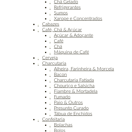
Chá Gelado
Refrigerantes
Sumos
Xarope e Concentrados
Cabazes
Café, Chá & Açúcar
Açúcar & Adoçante
Café
Chá
Máquina de Café
Cerveja
Charcutaria
Alheira, Farinheira & Morcela
Bacon
Charcutaria Fatiada
Chouriço e Salsicha
Fiambre & Mortadela
Fumado
Paio & Outros
Presunto Curado
Tábua de Enchidos
Confeitaria
Bolachas
Bolos