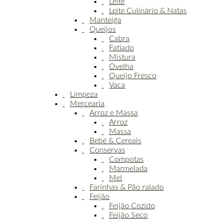
Leite
Leite Culinário & Natas
Manteiga
Queijos
Cabra
Fatiado
Mistura
Ovelha
Queijo Fresco
Vaca
Limpeza
Mercearia
Arroz e Massa
Arroz
Massa
Bebé & Cereais
Conservas
Compotas
Marmelada
Mel
Farinhas & Pão ralado
Feijão
Feijão Cozido
Feijão Seco