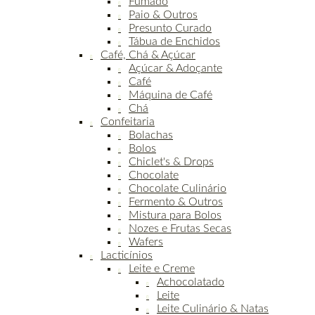
Fumado
Paio & Outros
Presunto Curado
Tábua de Enchidos
Café, Chá & Açúcar
Açúcar & Adoçante
Café
Máquina de Café
Chá
Confeitaria
Bolachas
Bolos
Chiclet's & Drops
Chocolate
Chocolate Culinário
Fermento & Outros
Mistura para Bolos
Nozes e Frutas Secas
Wafers
Lacticínios
Leite e Creme
Achocolatado
Leite
Leite Culinário & Natas