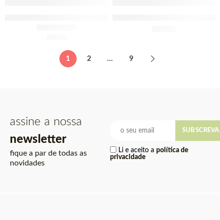
Sumol Maracujá Pet 1.5L
Sumol Maracujá Pet 1.5L x 6
£
11.95
£
2.20
Avaliação
5.00
de 5
1
2
…
9
assine a nossa
SUBSCREVA
newsletter
Li e aceito a
política de
fique a par de todas as
privacidade
novidades