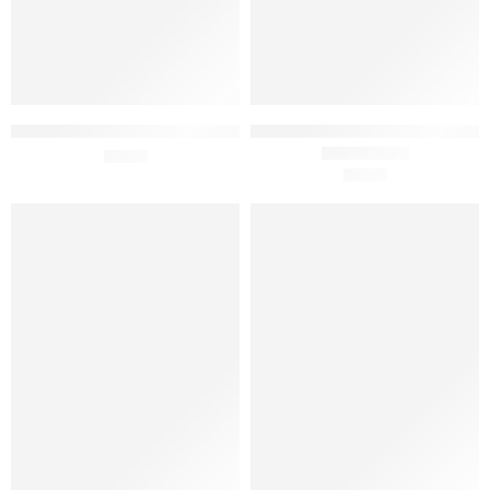
Sumol Maracujá Lata 330ml
Sumol Maracujá Lata 330ml x
£
0.95
6
£
4.90
Avaliação
5.00
de 5