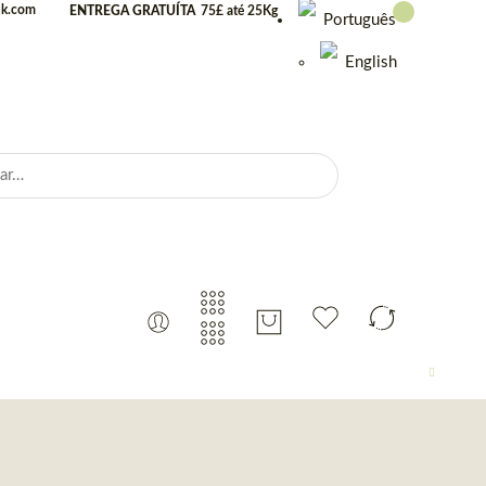
uk.com
ENTREGA GRATUÍTA
75£ até 25Kg
Português
English