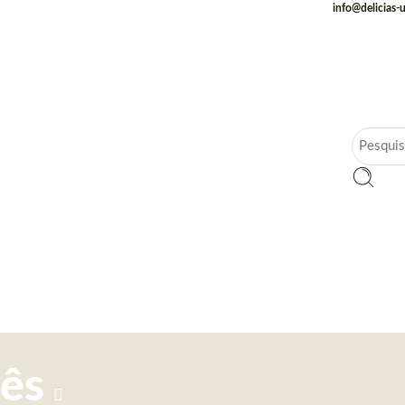
info@delicias-
mês