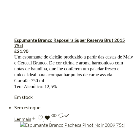
Espumante Branco Raposeira Super Reserva Brut 2015
75cl
£
21.90
Um
espumante
de
eleição
produzido
a
partir
das
castas
de
Malv
e
Cerceal
Branco.
De
cor
citrina e aroma harmonioso com
notas de baunilha, que lhe conferem um paladar fresco e
unico. Ideal para acompanhar pratos de carne assada.
Garrafa: 750 ml
Teor Alcoólico: 12,5%
Em stock
Sem estoque
Ler mais