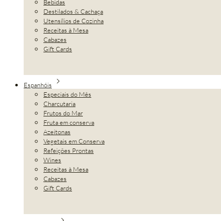
Bebidas
Destilados & Cachaça
Utensílios de Cozinha
Receitas à Mesa
Cabazes
Gift Cards
Espanhóis
Especiais do Mês
Charcutaria
Frutos do Mar
Fruta em conserva
Azeitonas
Vegetais em Conserva
Refeições Prontas
Wines
Receitas à Mesa
Cabazes
Gift Cards