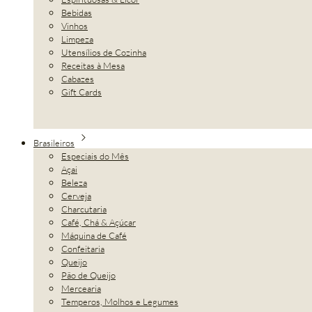
Bebidas
Vinhos
Limpeza
Utensílios de Cozinha
Receitas à Mesa
Cabazes
Gift Cards
Brasileiros
Especiais do Mês
Açai
Beleza
Cerveja
Charcutaria
Café, Chá & Açúcar
Máquina de Café
Confeitaria
Queijo
Pão de Queijo
Mercearia
Temperos, Molhos e Legumes