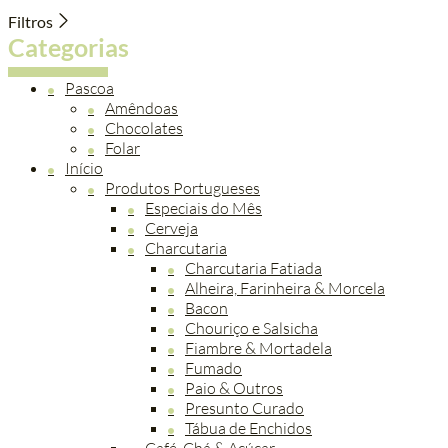
Filtros
Categorias
Pascoa
Amêndoas
Chocolates
Folar
Início
Produtos Portugueses
Especiais do Mês
Cerveja
Charcutaria
Charcutaria Fatiada
Alheira, Farinheira & Morcela
Bacon
Chouriço e Salsicha
Fiambre & Mortadela
Fumado
Paio & Outros
Presunto Curado
Tábua de Enchidos