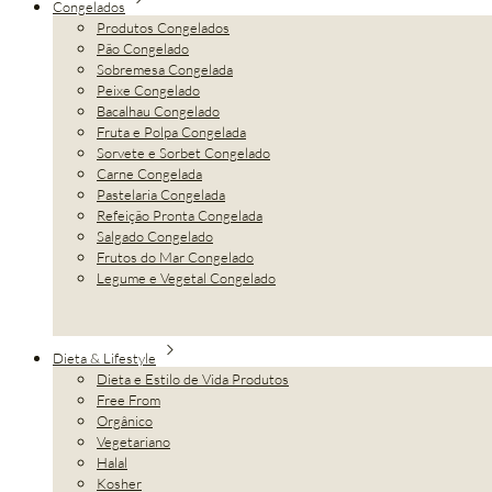
Congelados
Produtos Congelados
Pão Congelado
Sobremesa Congelada
Peixe Congelado
Bacalhau Congelado
Fruta e Polpa Congelada
Sorvete e Sorbet Congelado
Carne Congelada
Pastelaria Congelada
Refeição Pronta Congelada
Salgado Congelado
Frutos do Mar Congelado
Legume e Vegetal Congelado
Dieta & Lifestyle
Dieta e Estilo de Vida Produtos
Free From
Orgânico
Vegetariano
Halal
Kosher