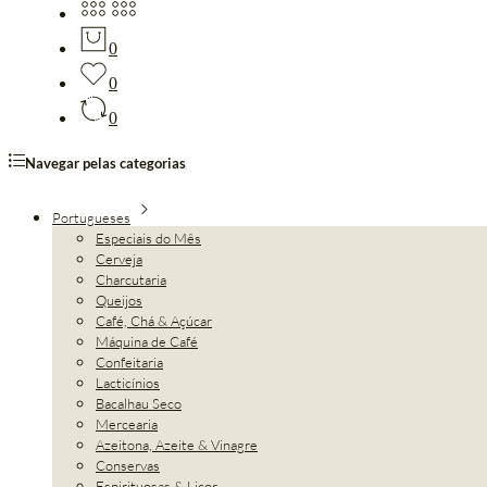
0
0
0
Navegar pelas categorias
Portugueses
Especiais do Mês
Cerveja
Charcutaria
Queijos
Café, Chá & Açúcar
Máquina de Café
Confeitaria
Lacticínios
Bacalhau Seco
Mercearia
Azeitona, Azeite & Vinagre
Conservas
Espirituosas & Licor