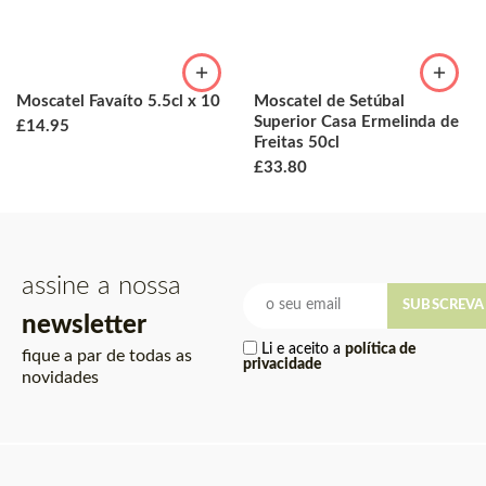
Moscatel Favaíto 5.5cl x 10
Moscatel de Setúbal
Superior Casa Ermelinda de
£
14.95
Freitas 50cl
£
33.80
assine a nossa
SUBSCREVA
newsletter
Li e aceito a
política de
fique a par de todas as
privacidade
novidades