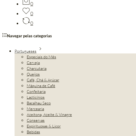
0
0
0
Navegar pelas categorias
Portugueses
Especiais do Mês
Cerveja
Charcutaria
Queijos
Café, Chá & Açúcar
Máquina de Café
Confeitaria
Lacticínios
Bacalhau Seco
Mercearia
Azeitona, Azeite & Vinagre
Conservas
Espirituosas & Licor
Bebidas