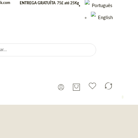
uk.com
ENTREGA GRATUÍTA
75£ até 25Kg
Português
English