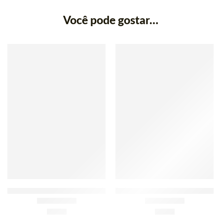
Você pode gostar…
Cerelac 5 Frutos Nestlé 250g
Cerelac Banana e Laranja
250g
£
4.95
£
4.49
Avaliação
5.00
de 5
Avaliação
5.00
de 5