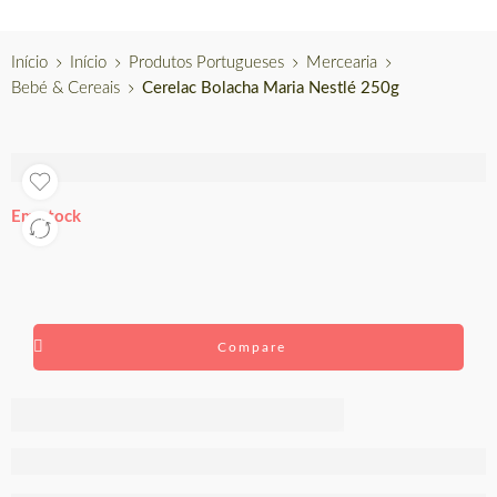
Início
Início
Produtos Portugueses
Mercearia
Bebé & Cereais
Cerelac Bolacha Maria Nestlé 250g
Em stock
Compare
Cerelac
Bolacha