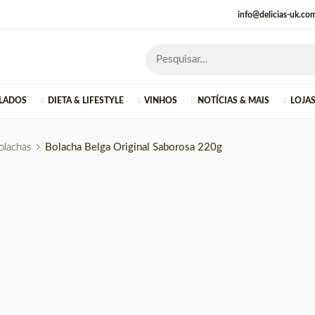
info@delicias-uk.co
LADOS
DIETA & LIFESTYLE
VINHOS
NOTÍCIAS & MAIS
LOJA
olachas
Bolacha Belga Original Saborosa 220g