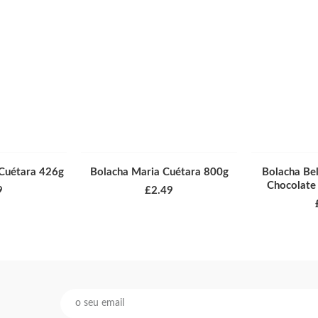
 Cuétara 426g
Bolacha Maria Cuétara 800g
Bolacha Be
Chocolate
9
£
2.49