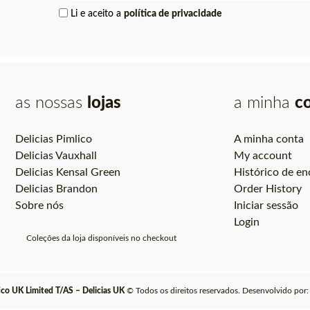
Li e aceito a
política de privacidade
as nossas
lojas
a minha
c
Delicias Pimlico
A minha conta
Delicias Vauxhall
My account
Delicias Kensal Green
Histórico de e
Delicias Brandon
Order History
Sobre nós
Iniciar sessão
Login
Coleções da loja disponíveis no checkout
ico UK Limited T/AS – Delicias UK
© Todos os direitos reservados. Desenvolvido por