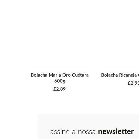
Bolacha Maria Oro Cuétara
Bolacha Ricanela
600g
£
2.9
£
2.89
assine a nossa
newsletter