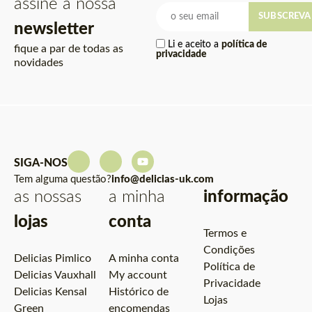
assine a nossa
SUBSCREVA
newsletter
Li e aceito a
política de
fique a par de todas as
privacidade
novidades
SIGA-NOS
Tem alguma questão?
info@delicias-uk.com
as nossas
a minha
informação
lojas
conta
Termos e
Condições
Delicias Pimlico
A minha conta
Política de
Delicias Vauxhall
My account
Privacidade
Delicias Kensal
Histórico de
Lojas
Green
encomendas