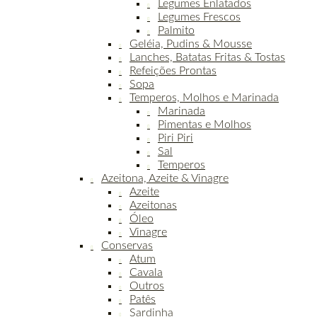
Legumes Enlatados
Legumes Frescos
Palmito
Geléia, Pudins & Mousse
Lanches, Batatas Fritas & Tostas
Refeições Prontas
Sopa
Temperos, Molhos e Marinada
Marinada
Pimentas e Molhos
Piri Piri
Sal
Temperos
Azeitona, Azeite & Vinagre
Azeite
Azeitonas
Óleo
Vinagre
Conservas
Atum
Cavala
Outros
Patês
Sardinha