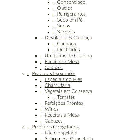
Concentrado
Outros
Refrigerantes
Suco em Pó
Sucos
Xaropes
Destilados & Cachaça
Cachaça
Destilados
Utensílios de Cozinha
Receitas à Mesa
Cabazes
Produtos Espanhóis
Especiais do Mês
Charcutaria
Vegetais em Conserva
Tomates
Refeições Prontas
Wines
Receitas à Mesa
Cabazes
Produtos Congelados
Pão Congelado
Sobremesa Congelada