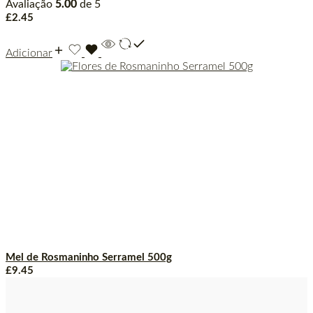
Avaliação
5.00
de 5
£
2.45
Adicionar
Mel de Rosmaninho Serramel 500g
£
9.45