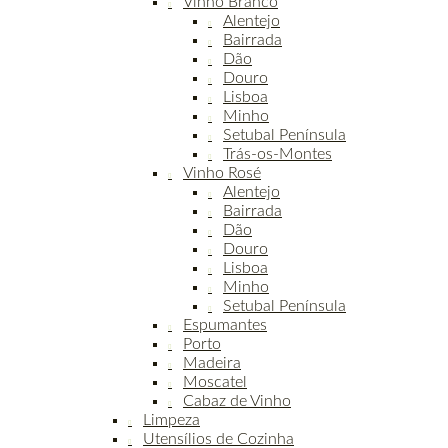
Vinho Branco
Alentejo
Bairrada
Dão
Douro
Lisboa
Minho
Setubal Península
Trás-os-Montes
Vinho Rosé
Alentejo
Bairrada
Dão
Douro
Lisboa
Minho
Setubal Península
Espumantes
Porto
Madeira
Moscatel
Cabaz de Vinho
Limpeza
Utensílios de Cozinha