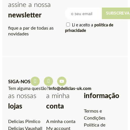
assine a nossa
SUBSCREVA
newsletter
Li e aceito a
política de
fique a par de todas as
privacidade
novidades
SIGA-NOS
Tem alguma questão?
info@delicias-uk.com
as nossas
a minha
informação
lojas
conta
Termos e
Condições
Delicias Pimlico
A minha conta
Política de
Delicias Vauxhall
My account