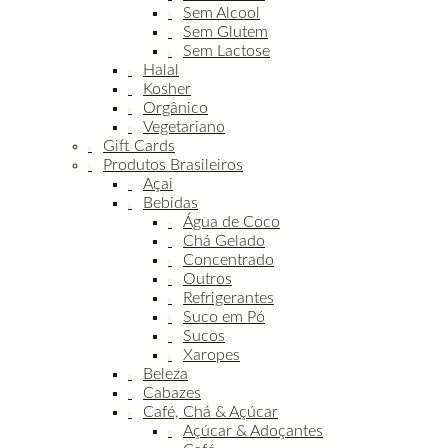
Sem Alcool
Sem Glutem
Sem Lactose
Halal
Kosher
Orgânico
Vegetariano
Gift Cards
Produtos Brasileiros
Açai
Bebidas
Água de Coco
Chá Gelado
Concentrado
Outros
Refrigerantes
Suco em Pó
Sucos
Xaropes
Beleza
Cabazes
Café, Chá & Açúcar
Açúcar & Adoçantes