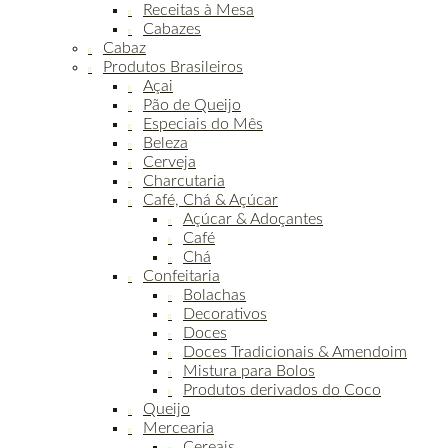
Receitas à Mesa
Cabazes
Cabaz
Produtos Brasileiros
Açai
Pão de Queijo
Especiais do Mês
Beleza
Cerveja
Charcutaria
Café, Chá & Açúcar
Açúcar & Adoçantes
Café
Chá
Confeitaria
Bolachas
Decorativos
Doces
Doces Tradicionais & Amendoim
Mistura para Bolos
Produtos derivados do Coco
Queijo
Mercearia
Cereais