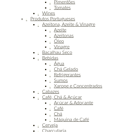
Pimentões
Tomates
Wines
Produtos Portugueses
Azeitona, Azeite & Vinagre
Azeite
Azeitonas
Óleo
Vinagre
Bacalhau Seco
Bebidas
Água
Chá Gelado
Refrigerantes
Sumos
Xarope e Concentrados
Cabazes
Café, Chá & Açúcar
Açúcar & Adoçante
Café
Chá
Máquina de Café
Cerveja
Charcutaria