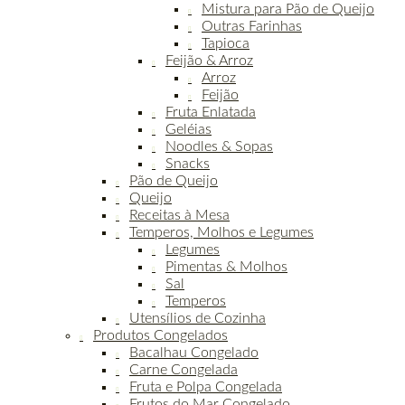
Mistura para Pão de Queijo
Outras Farinhas
Tapioca
Feijão & Arroz
Arroz
Feijão
Fruta Enlatada
Geléias
Noodles & Sopas
Snacks
Pão de Queijo
Queijo
Receitas à Mesa
Temperos, Molhos e Legumes
Legumes
Pimentas & Molhos
Sal
Temperos
Utensílios de Cozinha
Produtos Congelados
Bacalhau Congelado
Carne Congelada
Fruta e Polpa Congelada
Frutos do Mar Congelado