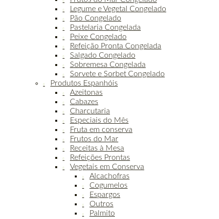
Legume e Vegetal Congelado
Pão Congelado
Pastelaria Congelada
Peixe Congelado
Refeição Pronta Congelada
Salgado Congelado
Sobremesa Congelada
Sorvete e Sorbet Congelado
Produtos Espanhóis
Azeitonas
Cabazes
Charcutaria
Especiais do Mês
Fruta em conserva
Frutos do Mar
Receitas à Mesa
Refeições Prontas
Vegetais em Conserva
Alcachofras
Cogumelos
Espargos
Outros
Palmito