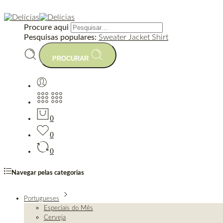
Procure aqui
Pesquisas populares:
Sweater
Jacket
Shirt
PROCURAR
0
0
0
Navegar pelas categorias
Portugueses
Especiais do Mês
Cerveja