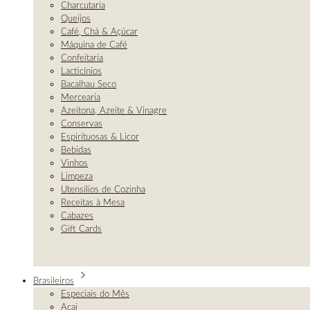
Charcutaria
Queijos
Café, Chá & Açúcar
Máquina de Café
Confeitaria
Lacticínios
Bacalhau Seco
Mercearia
Azeitona, Azeite & Vinagre
Conservas
Espirituosas & Licor
Bebidas
Vinhos
Limpeza
Utensílios de Cozinha
Receitas à Mesa
Cabazes
Gift Cards
Brasileiros
Especiais do Mês
Açai