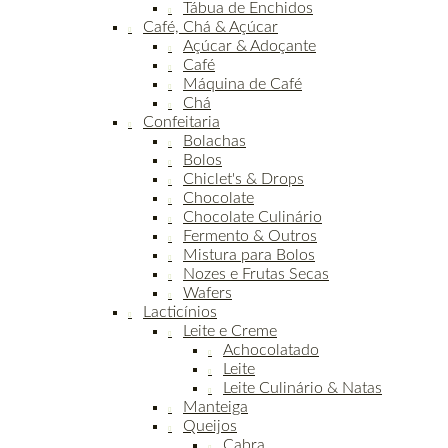
Tábua de Enchidos
Café, Chá & Açúcar
Açúcar & Adoçante
Café
Máquina de Café
Chá
Confeitaria
Bolachas
Bolos
Chiclet's & Drops
Chocolate
Chocolate Culinário
Fermento & Outros
Mistura para Bolos
Nozes e Frutas Secas
Wafers
Lacticínios
Leite e Creme
Achocolatado
Leite
Leite Culinário & Natas
Manteiga
Queijos
Cabra