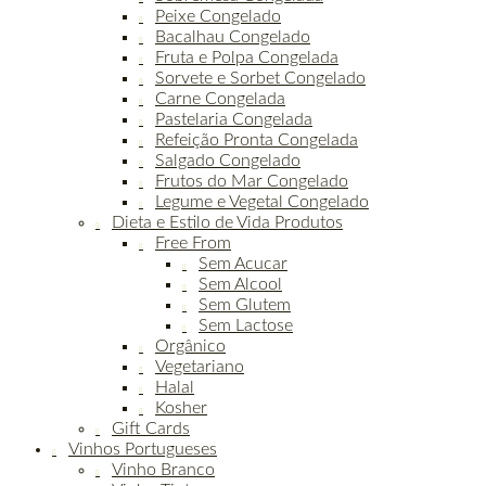
Peixe Congelado
Bacalhau Congelado
Fruta e Polpa Congelada
Sorvete e Sorbet Congelado
Carne Congelada
Pastelaria Congelada
Refeição Pronta Congelada
Salgado Congelado
Frutos do Mar Congelado
Legume e Vegetal Congelado
Dieta e Estilo de Vida Produtos
Free From
Sem Acucar
Sem Alcool
Sem Glutem
Sem Lactose
Orgânico
Vegetariano
Halal
Kosher
Gift Cards
Vinhos Portugueses
Vinho Branco