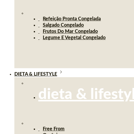
Refeição Pronta Congelada
Salgado Congelado
Frutos Do Mar Congelado
Legume E Vegetal Congelado
DIETA & LIFESTYLE
dieta & lifesty
Free From