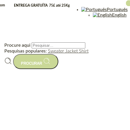
.com
ENTREGA GRATUÍTA
75£ até 25Kg
Português
English
Procure aqui
Pesquisas populares:
Sweater
Jacket
Shirt
PROCURAR