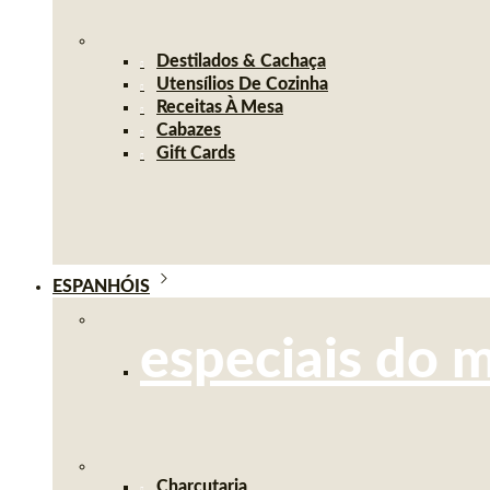
Destilados & Cachaça
Utensílios De Cozinha
Receitas À Mesa
Cabazes
Gift Cards
ESPANHÓIS
especiais do 
Charcutaria