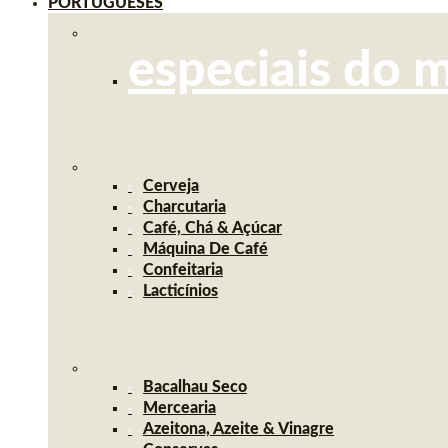
PORTUGUESES
especiais do 
Cerveja
Charcutaria
Café, Chá & Açúcar
Máquina De Café
Confeitaria
Lacticínios
Bacalhau Seco
Mercearia
Azeitona, Azeite & Vinagre