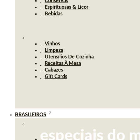
Conservas
Espirituosas & Licor
Bebidas
Vinhos
Limpeza
Utensílios De Cozinha
Receitas À Mesa
Cabazes
Gift Cards
BRASILEIROS
especiais do 