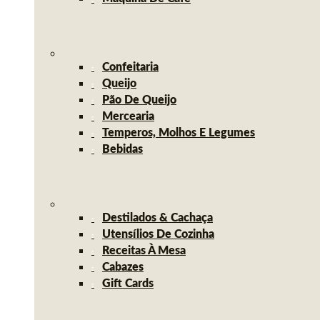
Confeitaria
Queijo
Pão De Queijo
Mercearia
Temperos, Molhos E Legumes
Bebidas
Destilados & Cachaça
Utensílios De Cozinha
Receitas À Mesa
Cabazes
Gift Cards