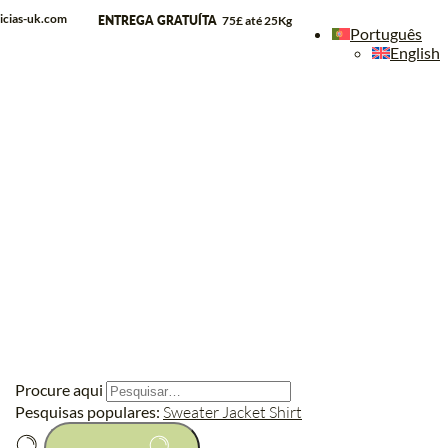
icias-uk.com
ENTREGA GRATUÍTA
75£ até 25Kg
Português
English
Procure aqui
Pesquisas populares:
Sweater
Jacket
Shirt