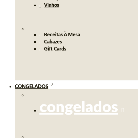
Vinhos
Receitas À Mesa
Cabazes
Gift Cards
CONGELADOS
congelados