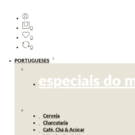
0
0
0
PORTUGUESES
especiais do 
Cerveja
Charcutaria
Café, Chá & Açúcar