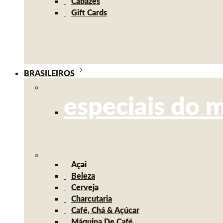
Cabazes
Gift Cards
BRASILEIROS
especiais do 
Açai
Beleza
Cerveja
Charcutaria
Café, Chá & Açúcar
Máquina De Café