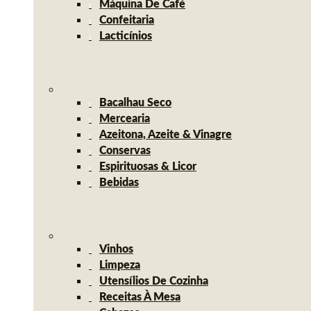
Máquina De Café
Confeitaria
Lacticínios
Bacalhau Seco
Mercearia
Azeitona, Azeite & Vinagre
Conservas
Espirituosas & Licor
Bebidas
Vinhos
Limpeza
Utensílios De Cozinha
Receitas À Mesa