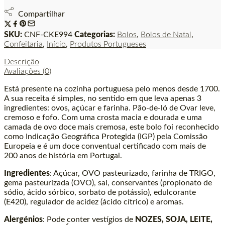
Compartilhar
SKU:
CNF-CKE994
Categorias:
Bolos
,
Bolos de Natal
,
Confeitaria
,
Início
,
Produtos Portugueses
Descrição
Avaliações (0)
Está presente na cozinha portuguesa pelo menos desde 1700.
A sua receita é simples, no sentido em que leva apenas 3
ingredientes: ovos, açúcar e farinha. Pão-de-ló de Ovar leve,
cremoso e fofo. Com uma crosta macia e dourada e uma
camada de ovo doce mais cremosa, este bolo foi reconhecido
como Indicação Geográfica Protegida (IGP) pela Comissão
Europeia e é um doce conventual certificado com mais de
200 anos de história em Portugal.
Ingredientes
: Açúcar, OVO pasteurizado, farinha de TRIGO,
gema pasteurizada (OVO), sal, conservantes (propionato de
sódio, ácido sórbico, sorbato de potássio), edulcorante
(E420), regulador de acidez (ácido cítrico) e aromas.
Alergénios
: Pode conter vestígios de
NOZES, SOJA, LEITE,