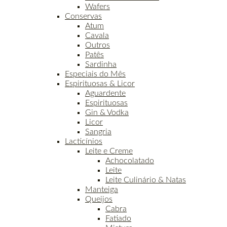
Wafers
Conservas
Atum
Cavala
Outros
Patês
Sardinha
Especiais do Mês
Espirituosas & Licor
Aguardente
Espirituosas
Gin & Vodka
Licor
Sangria
Lacticínios
Leite e Creme
Achocolatado
Leite
Leite Culinário & Natas
Manteiga
Queijos
Cabra
Fatiado