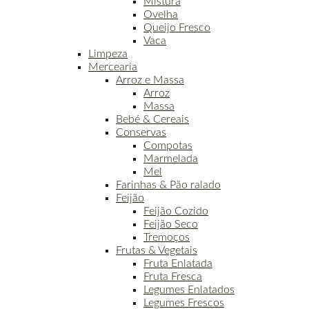
Mistura
Ovelha
Queijo Fresco
Vaca
Limpeza
Mercearia
Arroz e Massa
Arroz
Massa
Bebé & Cereais
Conservas
Compotas
Marmelada
Mel
Farinhas & Pão ralado
Feijão
Feijão Cozido
Feijão Seco
Tremoços
Frutas & Vegetais
Fruta Enlatada
Fruta Fresca
Legumes Enlatados
Legumes Frescos