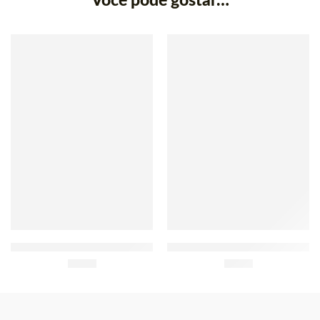
Você pode gostar…
Nestum Bolacha Maria 250g
Nestum Chocolate 250g
£
2.80
£
2.90