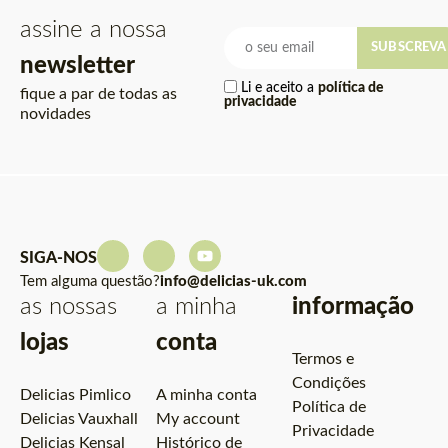
assine a nossa
SUBSCREVA
newsletter
Li e aceito a
política de
fique a par de todas as
privacidade
novidades
SIGA-NOS
Tem alguma questão?
info@delicias-uk.com
as nossas
a minha
informação
lojas
conta
Termos e
Condições
Delicias Pimlico
A minha conta
Política de
Delicias Vauxhall
My account
Privacidade
Delicias Kensal
Histórico de