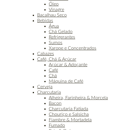
Óleo
Vinagre
Bacalhau Seco
Bebidas
Água
Chá Gelado
Refrigerantes
Sumos
Xarope e Concentrados
Cabazes
Café, Chá & Açúcar
Açúcar & Adoçante
Café
Chá
Máquina de Café
Cerveja
Charcutaria
Alheira, Farinheira & Morcela
Bacon
Charcutaria Fatiada
Chouriço e Salsicha
Fiambre & Mortadela
Fumado