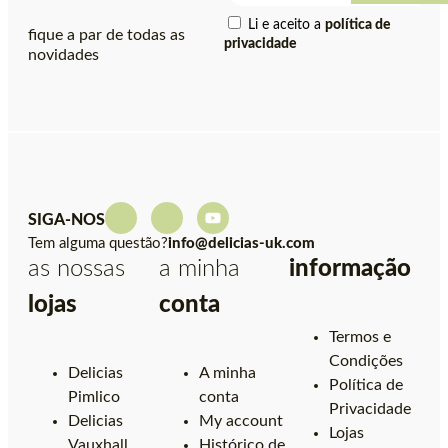
Li e aceito a
política de
fique a par de todas as
privacidade
novidades
SIGA-NOS
Tem alguma questão?
info@delicias-uk.com
as nossas
a minha
informação
lojas
conta
Termos e
Condições
Delicias
A minha
Política de
Pimlico
conta
Privacidade
Delicias
My account
Lojas
Vauxhall
Histórico de