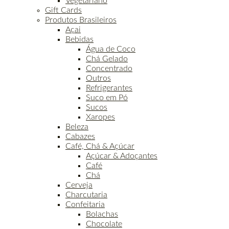
Vegetariano
Gift Cards
Produtos Brasileiros
Açai
Bebidas
Água de Coco
Chá Gelado
Concentrado
Outros
Refrigerantes
Suco em Pó
Sucos
Xaropes
Beleza
Cabazes
Café, Chá & Açúcar
Açúcar & Adoçantes
Café
Chá
Cerveja
Charcutaria
Confeitaria
Bolachas
Chocolate