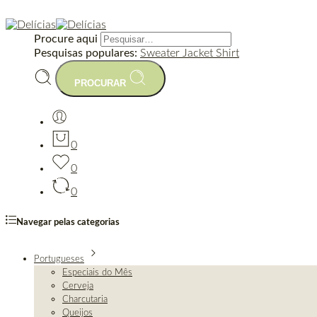
Procure aqui
Pesquisas populares:
Sweater
Jacket
Shirt
PROCURAR
0
0
0
Navegar pelas categorias
Portugueses
Especiais do Mês
Cerveja
Charcutaria
Queijos