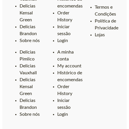
Delicias
encomendas
Termos e
Kensal
Order
Condições
Green
History
Política de
Delicias
Iniciar
Privacidade
Brandon
sessão
Lojas
Sobre nós
Login
Delicias
A minha
Pimlico
conta
Delicias
My account
Vauxhall
Histórico de
Delicias
encomendas
Kensal
Order
Green
History
Delicias
Iniciar
Brandon
sessão
Sobre nós
Login