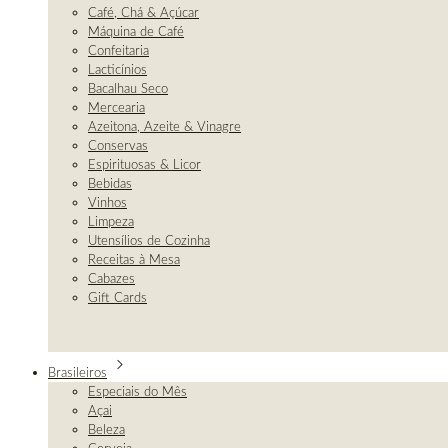
Café, Chá & Açúcar
Máquina de Café
Confeitaria
Lacticínios
Bacalhau Seco
Mercearia
Azeitona, Azeite & Vinagre
Conservas
Espirituosas & Licor
Bebidas
Vinhos
Limpeza
Utensílios de Cozinha
Receitas à Mesa
Cabazes
Gift Cards
Brasileiros
Especiais do Mês
Açai
Beleza