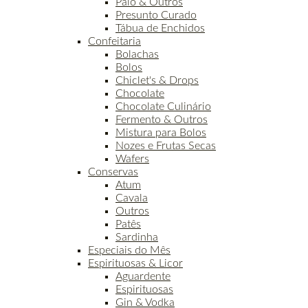
Paio & Outros
Presunto Curado
Tábua de Enchidos
Confeitaria
Bolachas
Bolos
Chiclet's & Drops
Chocolate
Chocolate Culinário
Fermento & Outros
Mistura para Bolos
Nozes e Frutas Secas
Wafers
Conservas
Atum
Cavala
Outros
Patês
Sardinha
Especiais do Mês
Espirituosas & Licor
Aguardente
Espirituosas
Gin & Vodka