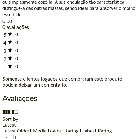
ou simplesmente cozê-la. A sua ondulação tão característica
distingue-a das outras massas, sendo ideal para absorver o molho
escolhido.
0.00
0 avaliações
0
5
0
4
0
3
0
2
0
1
Somente clientes logados que compraram este produto
podem deixar um comentário.
Avaliações
Sort by
Latest
Latest
Oldest
Media
Lowest Rating
Highest Rating