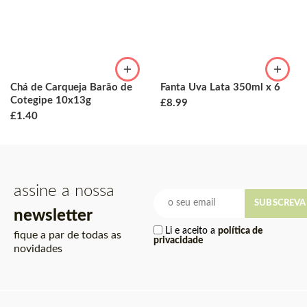
Chá de Carqueja Barão de
Fanta Uva Lata 350ml x 6
Cotegipe 10x13g
£
8.99
£
1.40
assine a nossa
SUBSCREVA
newsletter
Li e aceito a
política de
fique a par de todas as
privacidade
novidades