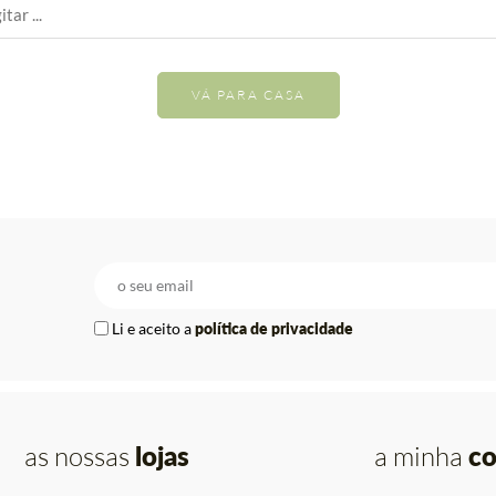
VÁ PARA CASA
Li e aceito a
política de privacidade
as nossas
lojas
a minha
co