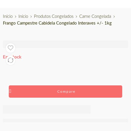
Início
Início
Produtos Congelados
Carne Congelada
Frango Campestre Cabidela Congelado Interaves +/- 1kg
Em stock
Compare
Frango
Campestre