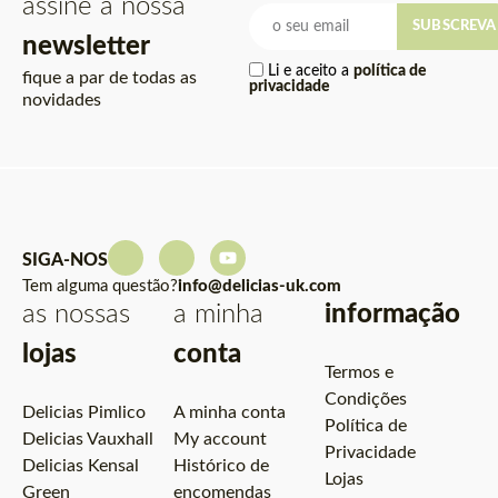
assine a nossa
SUBSCREVA
newsletter
Li e aceito a
política de
fique a par de todas as
privacidade
novidades
SIGA-NOS
Tem alguma questão?
info@delicias-uk.com
as nossas
a minha
informação
lojas
conta
Termos e
Condições
Delicias Pimlico
A minha conta
Política de
Delicias Vauxhall
My account
Privacidade
Delicias Kensal
Histórico de
Lojas
Green
encomendas