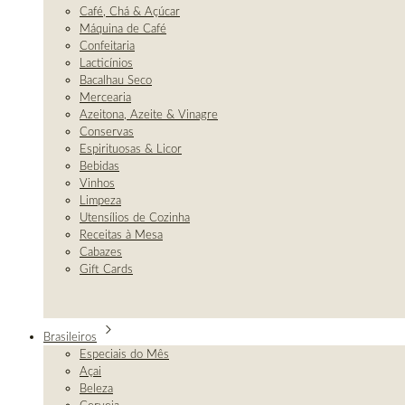
Café, Chá & Açúcar
Máquina de Café
Confeitaria
Lacticínios
Bacalhau Seco
Mercearia
Azeitona, Azeite & Vinagre
Conservas
Espirituosas & Licor
Bebidas
Vinhos
Limpeza
Utensílios de Cozinha
Receitas à Mesa
Cabazes
Gift Cards
Brasileiros
Especiais do Mês
Açai
Beleza