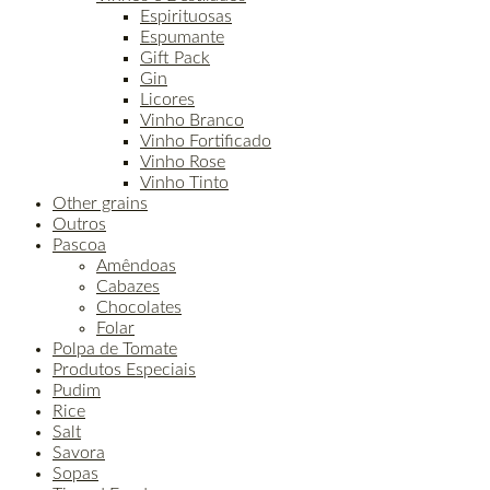
Espirituosas
Espumante
Gift Pack
Gin
Licores
Vinho Branco
Vinho Fortificado
Vinho Rose
Vinho Tinto
Other grains
Outros
Pascoa
Amêndoas
Cabazes
Chocolates
Folar
Polpa de Tomate
Produtos Especiais
Pudim
Rice
Salt
Savora
Sopas