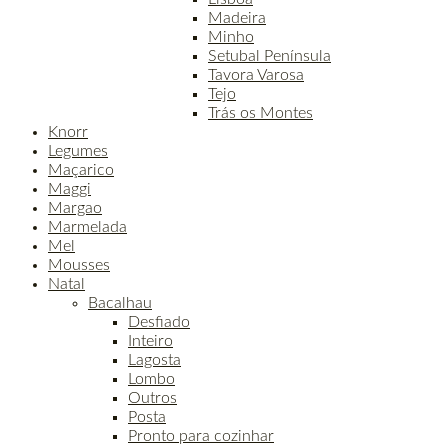
Madeira
Minho
Setubal Península
Tavora Varosa
Tejo
Trás os Montes
Knorr
Legumes
Maçarico
Maggi
Margao
Marmelada
Mel
Mousses
Natal
Bacalhau
Desfiado
Inteiro
Lagosta
Lombo
Outros
Posta
Pronto para cozinhar