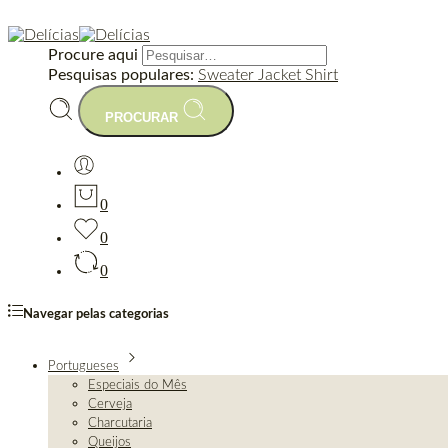
Procure aqui
Pesquisas populares:
Sweater
Jacket
Shirt
PROCURAR
0
0
0
Navegar pelas categorias
Portugueses
Especiais do Mês
Cerveja
Charcutaria
Queijos