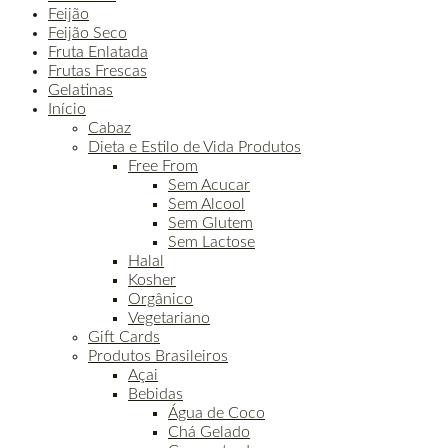
Feijão
Feijão Seco
Fruta Enlatada
Frutas Frescas
Gelatinas
Início
Cabaz
Dieta e Estilo de Vida Produtos
Free From
Sem Acucar
Sem Alcool
Sem Glutem
Sem Lactose
Halal
Kosher
Orgânico
Vegetariano
Gift Cards
Produtos Brasileiros
Açai
Bebidas
Água de Coco
Chá Gelado