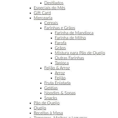
Destilados
Especiais do Mês
Gift Card
Mercearia
Cereais
Farinhas e Grãos
Farinha de Mandioca
Farinha de Milho
Farofa
Grãos
Mistura para Pão de Queijo
Outras Farinhas
Tapioca
Feijão & Arroz
Arroz
Feijão
Fruta Enlatada
Geléias
Noodles & Sopas
Snacks
Pão de Queijo
Queijo
Receitas à Mesa
Temperos, Molhos e Legumes