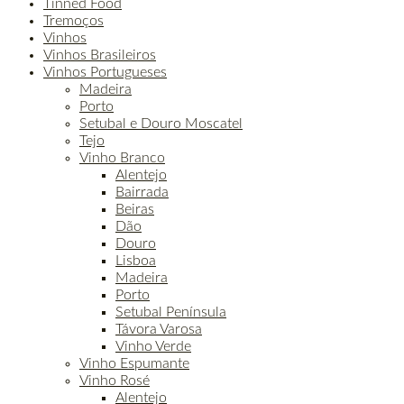
Tinned Food
Tremoços
Vinhos
Vinhos Brasileiros
Vinhos Portugueses
Madeira
Porto
Setubal e Douro Moscatel
Tejo
Vinho Branco
Alentejo
Bairrada
Beiras
Dão
Douro
Lisboa
Madeira
Porto
Setubal Península
Távora Varosa
Vinho Verde
Vinho Espumante
Vinho Rosé
Alentejo