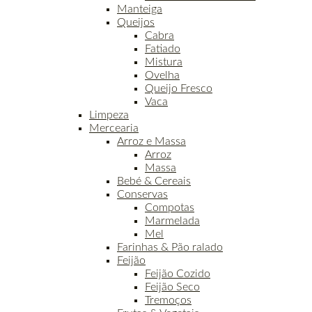
Manteiga
Queijos
Cabra
Fatiado
Mistura
Ovelha
Queijo Fresco
Vaca
Limpeza
Mercearia
Arroz e Massa
Arroz
Massa
Bebé & Cereais
Conservas
Compotas
Marmelada
Mel
Farinhas & Pão ralado
Feijão
Feijão Cozido
Feijão Seco
Tremoços