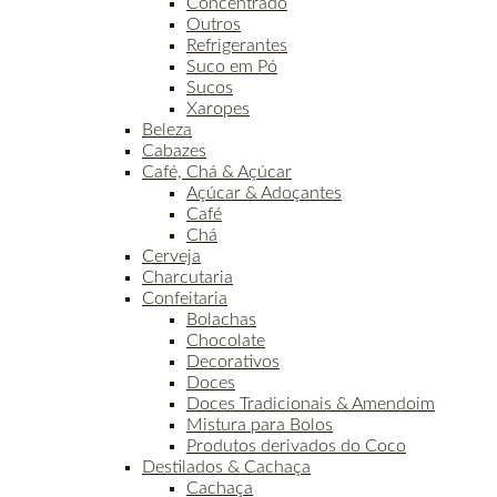
Concentrado
Outros
Refrigerantes
Suco em Pó
Sucos
Xaropes
Beleza
Cabazes
Café, Chá & Açúcar
Açúcar & Adoçantes
Café
Chá
Cerveja
Charcutaria
Confeitaria
Bolachas
Chocolate
Decorativos
Doces
Doces Tradicionais & Amendoim
Mistura para Bolos
Produtos derivados do Coco
Destilados & Cachaça
Cachaça