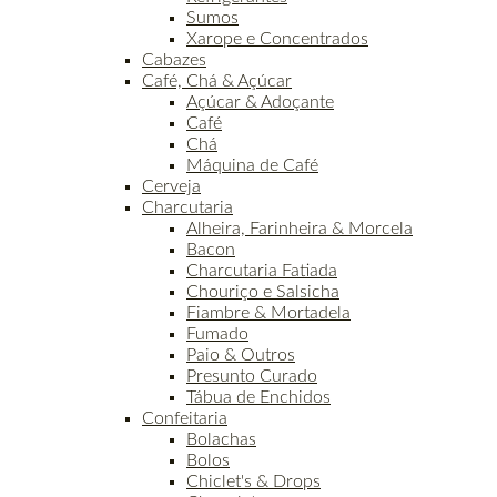
Sumos
Xarope e Concentrados
Cabazes
Café, Chá & Açúcar
Açúcar & Adoçante
Café
Chá
Máquina de Café
Cerveja
Charcutaria
Alheira, Farinheira & Morcela
Bacon
Charcutaria Fatiada
Chouriço e Salsicha
Fiambre & Mortadela
Fumado
Paio & Outros
Presunto Curado
Tábua de Enchidos
Confeitaria
Bolachas
Bolos
Chiclet's & Drops