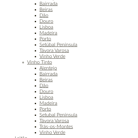
Bairrada
Beiras
Dão
Douro
Lisboa
Madeira
Porto
Setúbal Península
Távora Varosa
Vinho Verde
Vinho Tinto
Alentejo
Bairrada
Beiras
Dão
Douro
Lisboa
Madeira
Porto
Setubal Península
Távora Varosa
Trás-os-Montes
Vinho Verde