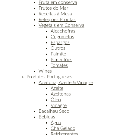
Fruta em conserva
Frutos do Mar
Receitas à Mesa
Refeições Prontas
Vegetais em Conserva
Alcachofras
Cogumelos
Espargos
Outros
Palmito
Pimentões
Tomates
Wines
Produtos Portugueses
Azeitona, Azeite & Vinagre
Azeite
Azeitonas
Óleo
Vinagre
Bacalhau Seco
Bebidas
Água
Chá Gelado
Refrigerantes