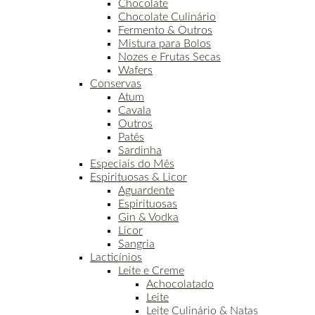
Chocolate
Chocolate Culinário
Fermento & Outros
Mistura para Bolos
Nozes e Frutas Secas
Wafers
Conservas
Atum
Cavala
Outros
Patês
Sardinha
Especiais do Mês
Espirituosas & Licor
Aguardente
Espirituosas
Gin & Vodka
Licor
Sangria
Lacticínios
Leite e Creme
Achocolatado
Leite
Leite Culinário & Natas