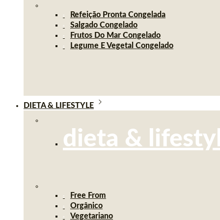
Refeição Pronta Congelada
Salgado Congelado
Frutos Do Mar Congelado
Legume E Vegetal Congelado
DIETA & LIFESTYLE
dieta & lifesty
Free From
Orgânico
Vegetariano