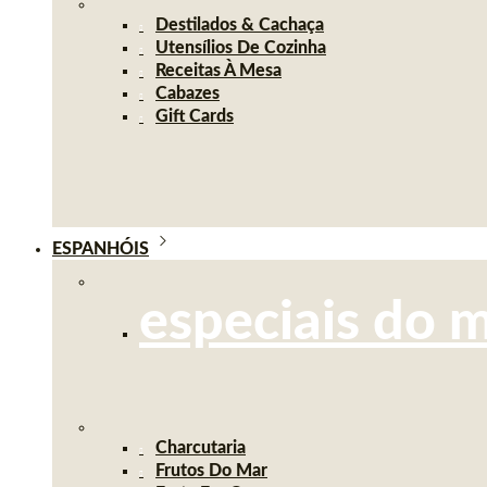
Destilados & Cachaça
Utensílios De Cozinha
Receitas À Mesa
Cabazes
Gift Cards
ESPANHÓIS
especiais do 
Charcutaria
Frutos Do Mar