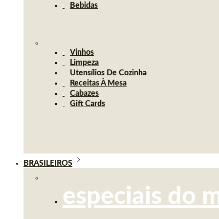
Bebidas
Vinhos
Limpeza
Utensílios De Cozinha
Receitas À Mesa
Cabazes
Gift Cards
BRASILEIROS
especiais do 