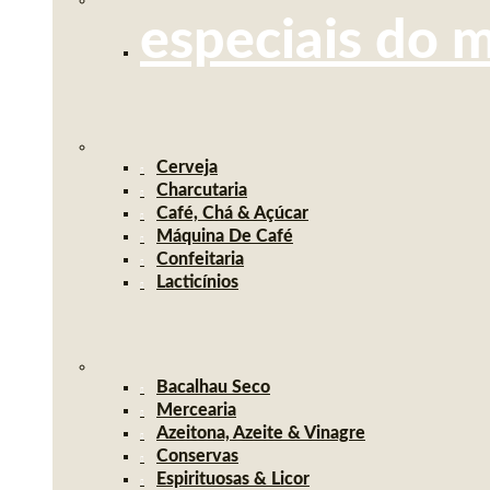
especiais do 
Cerveja
Charcutaria
Café, Chá & Açúcar
Máquina De Café
Confeitaria
Lacticínios
Bacalhau Seco
Mercearia
Azeitona, Azeite & Vinagre
Conservas
Espirituosas & Licor