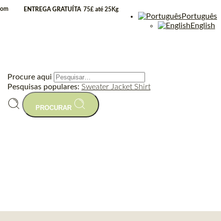
.com
ENTREGA GRATUÍTA
75£ até 25Kg
Português
English
Procure aqui
Pesquisas populares:
Sweater
Jacket
Shirt
PROCURAR