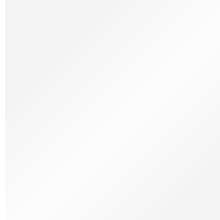
Charcutaria
Café, Chá & Açúcar
Máquina de Café
Confeitaria
Queijo
Pão de Queijo
Mercearia
Temperos, Molhos e Legumes
Bebidas
Destilados & Cachaça
Utensílios de Cozinha
Receitas à Mesa
Cabazes
Gift Cards
Espanhóis
Especiais do Mês
Charcutaria