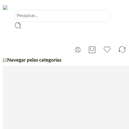
Navegar pelas categorias
Portugueses
Especiais do Mês
Cerveja
Charcutaria
Queijos
Café, Chá & Açúcar
Máquina de Café
Confeitaria
Lacticínios