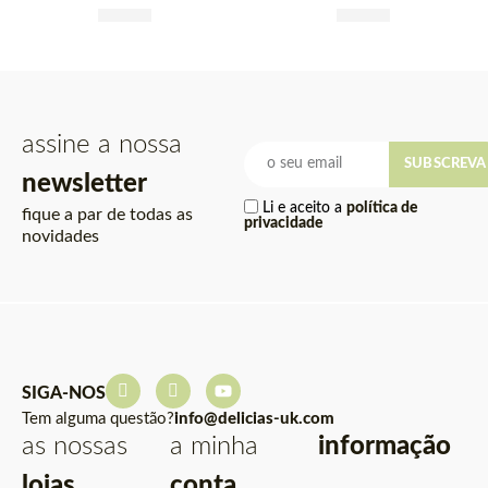
Amargas Paratudo 90cl
£
17.90
Deusa (Alc.40%) 70cl
£
33.99
assine a nossa
SUBSCREVA
newsletter
Li e aceito a
política de
fique a par de todas as
privacidade
novidades
SIGA-NOS
Tem alguma questão?
info@delicias-uk.com
as nossas
a minha
informação
lojas
conta