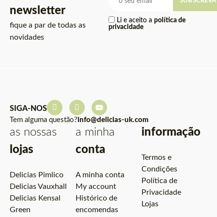
SUBSCREVA
newsletter
Li e aceito a
política de
fique a par de todas as
privacidade
novidades
SIGA-NOS
Tem alguma questão?
info@delicias-uk.com
as nossas
a minha
informação
lojas
conta
Termos e
Condições
Delicias Pimlico
A minha conta
Política de
Delicias Vauxhall
My account
Privacidade
Delicias Kensal
Histórico de
Lojas
Green
encomendas