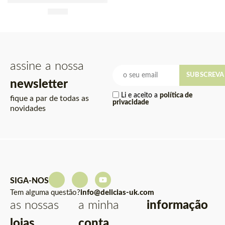
Folha de Bananeira
Congelada Bajocero 1kg
£
2.89
assine a nossa
SUBSCREVA
newsletter
Li e aceito a
política de
fique a par de todas as
privacidade
novidades
SIGA-NOS
Tem alguma questão?
info@delicias-uk.com
as nossas
a minha
informação
lojas
conta