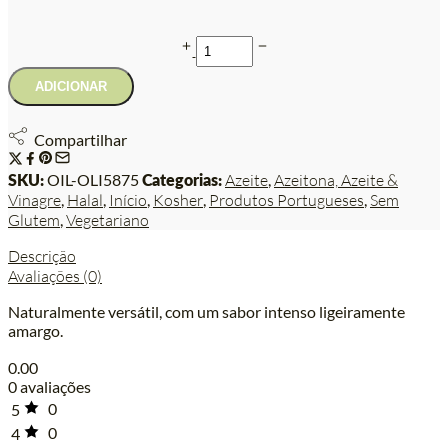
ADICIONAR
Compartilhar
SKU:
OIL-OLI5875
Categorias:
Azeite
,
Azeitona, Azeite &
Vinagre
,
Halal
,
Início
,
Kosher
,
Produtos Portugueses
,
Sem
Glutem
,
Vegetariano
Descrição
Avaliações (0)
Naturalmente versátil, com um sabor intenso ligeiramente
amargo.
0.00
0 avaliações
0
5
0
4