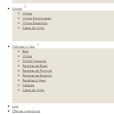
Vinhos
Vinhos
Vinhos Portugueses
Vinhos Espanhóis
Cabaz de Vinho
Notícias & Mais
Blog
Vinhos
Digital Magazine
Receitas de Brasil
Receitas de Portugal
Receitas de Espanha
Receitas à Mesa
Cabazes
Cabaz de Vinho
Loja
Ofertas imperdíveis