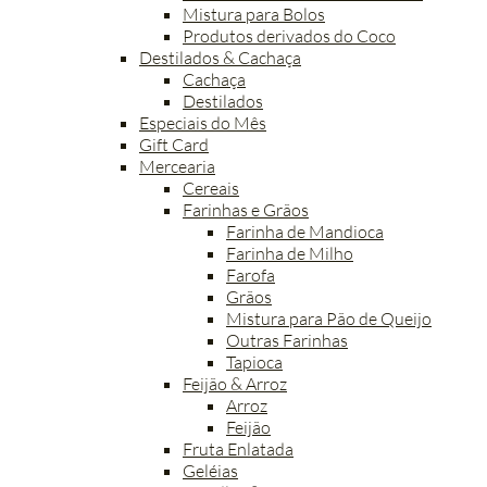
Mistura para Bolos
Produtos derivados do Coco
Destilados & Cachaça
Cachaça
Destilados
Especiais do Mês
Gift Card
Mercearia
Cereais
Farinhas e Grãos
Farinha de Mandioca
Farinha de Milho
Farofa
Grãos
Mistura para Pão de Queijo
Outras Farinhas
Tapioca
Feijão & Arroz
Arroz
Feijão
Fruta Enlatada
Geléias