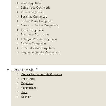
Pão Congelado
Sobremesa Congelada
Peixe Congelado
Bacalhau Congelado
Fruta e Polpa Congelada
Sorvete e Sorbet Congelado
Carne Congelada
Pastelaria Congelada
Refeição Pronta Congelada
Salgado Congelado
Frutos do Mar Congelado
Legume e Vegetal Congelado
Dieta & Lifestyle
Dieta e Estilo de Vida Produtos
Free From
Orgânico
Vegetariano
Halal
Kosher