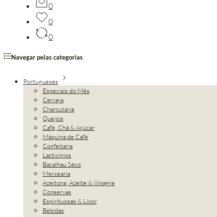
0
0
0
Navegar pelas categorias
Portugueses
Especiais do Mês
Cerveja
Charcutaria
Queijos
Café, Chá & Açúcar
Máquina de Café
Confeitaria
Lacticínios
Bacalhau Seco
Mercearia
Azeitona, Azeite & Vinagre
Conservas
Espirituosas & Licor
Bebidas