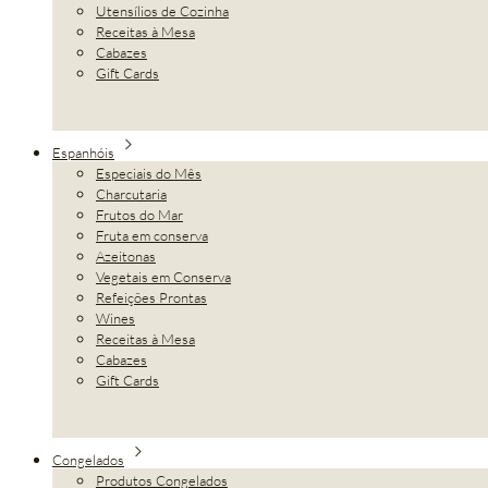
Utensílios de Cozinha
Receitas à Mesa
Cabazes
Gift Cards
Espanhóis
Especiais do Mês
Charcutaria
Frutos do Mar
Fruta em conserva
Azeitonas
Vegetais em Conserva
Refeições Prontas
Wines
Receitas à Mesa
Cabazes
Gift Cards
Congelados
Produtos Congelados