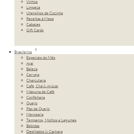
Vinhos
Limpeza
Utensílios de Cozinha
Receitas à Mesa
Cabazes
Gift Cards
Brasileiros
Especiais do Mês
Açai
Beleza
Cerveja
Charcutaria
Café, Chá & Açúcar
Máquina de Café
Confeitaria
Queijo
Pão de Queijo
Mercearia
Temperos, Molhos e Legumes
Bebidas
Destilados & Cachaça