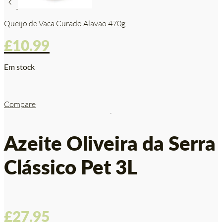
Queijo de Vaca Curado Alavão 470g
£
10.99
Em stock
Compare
Azeite Oliveira da Serra
Clássico Pet 3L
£
27.95