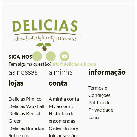
SIGA-NOS
Tem alguma questão?
info@delicias-uk.com
as nossas
a minha
informação
lojas
conta
Termos e
Condições
Delicias Pimlico
A minha conta
Política de
Delicias Vauxhall
My account
Privacidade
Delicias Kensal
Histórico de
Lojas
Green
encomendas
Delicias Brandon
Order History
Sobre nós
Iniciar sessão