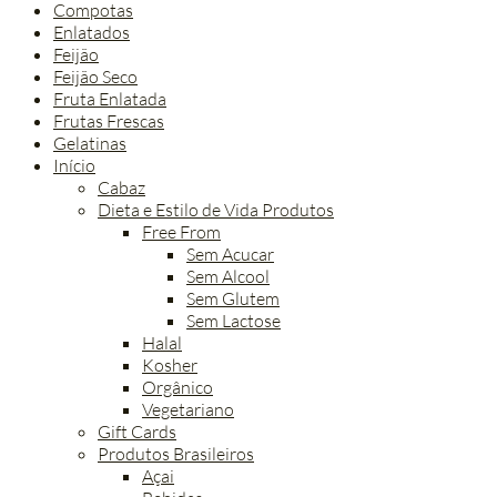
Compotas
Enlatados
Feijão
Feijão Seco
Fruta Enlatada
Frutas Frescas
Gelatinas
Início
Cabaz
Dieta e Estilo de Vida Produtos
Free From
Sem Acucar
Sem Alcool
Sem Glutem
Sem Lactose
Halal
Kosher
Orgânico
Vegetariano
Gift Cards
Produtos Brasileiros
Açai