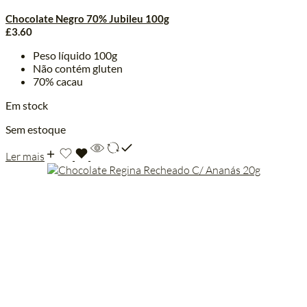
Chocolate Negro 70% Jubileu 100g
£
3.60
Peso líquido 100g
Não contém gluten
70% cacau
Em stock
Sem estoque
Ler mais