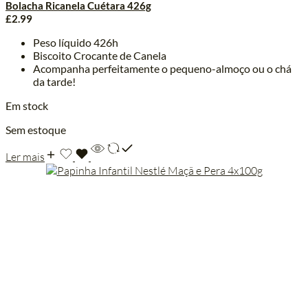
Bolacha Ricanela Cuétara 426g
£
2.99
Peso líquido 426h
Biscoito Crocante de Canela
Acompanha perfeitamente o pequeno-almoço ou o chá
da tarde!
Em stock
Sem estoque
Ler mais