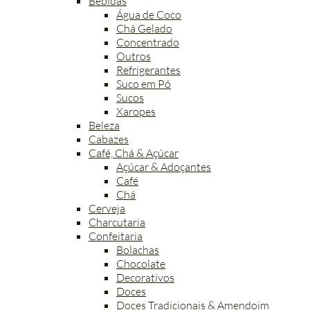
Bebidas
Água de Coco
Chá Gelado
Concentrado
Outros
Refrigerantes
Suco em Pó
Sucos
Xaropes
Beleza
Cabazes
Café, Chá & Açúcar
Açúcar & Adoçantes
Café
Chá
Cerveja
Charcutaria
Confeitaria
Bolachas
Chocolate
Decorativos
Doces
Doces Tradicionais & Amendoim