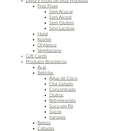
Dieta e Estilo de Vida Produtos
Free From
Sem Acucar
Sem Alcool
Sem Glutem
Sem Lactose
Halal
Kosher
Orgânico
Vegetariano
Gift Cards
Produtos Brasileiros
Açai
Bebidas
Água de Coco
Chá Gelado
Concentrado
Outros
Refrigerantes
Suco em Pó
Sucos
Xaropes
Beleza
Cabazes