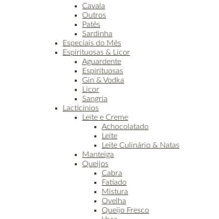
Cavala
Outros
Patês
Sardinha
Especiais do Mês
Espirituosas & Licor
Aguardente
Espirituosas
Gin & Vodka
Licor
Sangria
Lacticínios
Leite e Creme
Achocolatado
Leite
Leite Culinário & Natas
Manteiga
Queijos
Cabra
Fatiado
Mistura
Ovelha
Queijo Fresco