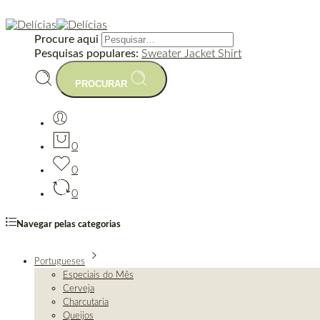
Procure aqui
Pesquisas populares:
Sweater
Jacket
Shirt
PROCURAR
0
0
0
Navegar pelas categorias
Portugueses
Especiais do Mês
Cerveja
Charcutaria
Queijos