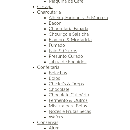
Máquina de Café
Cerveja
Charcutaria
Alheira, Farinheira & Morcela
Bacon
Charcutaria Fatiada
Chouriço e Salsicha
Fiambre & Mortadela
Fumado
Paio & Outros
Presunto Curado
Tábua de Enchidos
Confeitaria
Bolachas
Bolos
Chiclet's & Drops
Chocolate
Chocolate Culinário
Fermento & Outros
Mistura para Bolos
Nozes e Frutas Secas
Wafers
Conservas
Atum