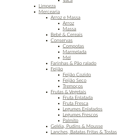
Vaca
Limpeza
Mercearia
Arroz e Massa
Arroz
Massa
Bebé & Cereais
Conservas
Compotas
Marmelada
Mel
Farinhas & Pão ralado
Feijão
Feijão Cozido
Feijão Seco
Tremoços
Frutas & Vegetais
Fruta Enlatada
Fruta Fresca
Legumes Enlatados
Legumes Frescos
Palmito
Geléia, Pudins & Mousse
Lanches, Batatas Fritas & Tostas