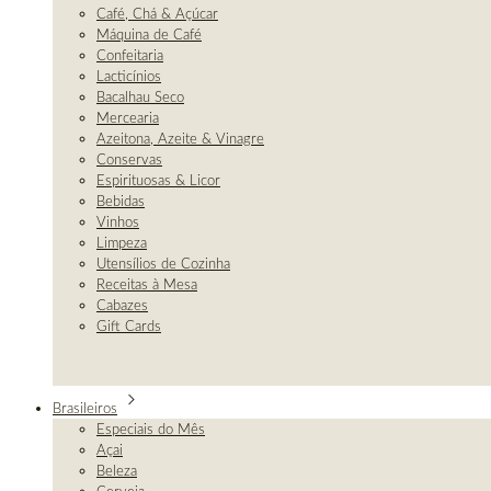
Café, Chá & Açúcar
Máquina de Café
Confeitaria
Lacticínios
Bacalhau Seco
Mercearia
Azeitona, Azeite & Vinagre
Conservas
Espirituosas & Licor
Bebidas
Vinhos
Limpeza
Utensílios de Cozinha
Receitas à Mesa
Cabazes
Gift Cards
Brasileiros
Especiais do Mês
Açai
Beleza