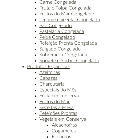
Carne Congelada
Fruta e Polpa Congelada
Frutos do Mar Congelado
Legume e Vegetal Congelado
Pão Congelado
Pastelaria Congelada
Peixe Congelado
Refeição Pronta Congelada
Salgado Congelado
Sobremesa Congelada
Sorvete e Sorbet Congelado
Produtos Espanhóis
Azeitonas
Cabazes
Charcutaria
Especiais do Mês
Fruta em conserva
Frutos do Mar
Receitas à Mesa
Refeições Prontas
Vegetais em Conserva
Alcachofras
Cogumelos
Espargos