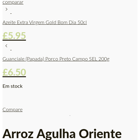
comparar
Azeite Extra Virgem Gold Bom Dia 50cl
£
5.95
Guanciale (Papada) Porco Preto Campo SEL 200g
£
6.50
Em stock
Compare
Arroz Agulha Oriente