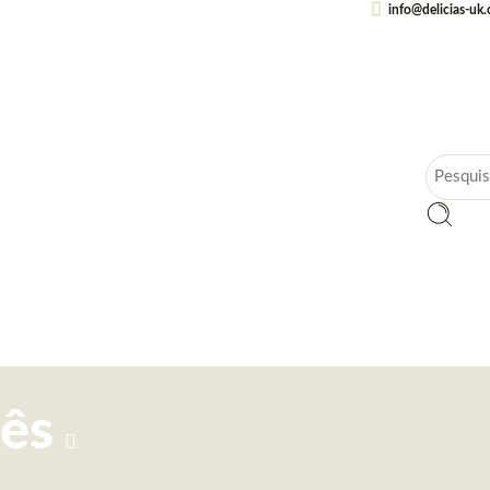
info@delicias-uk
mês